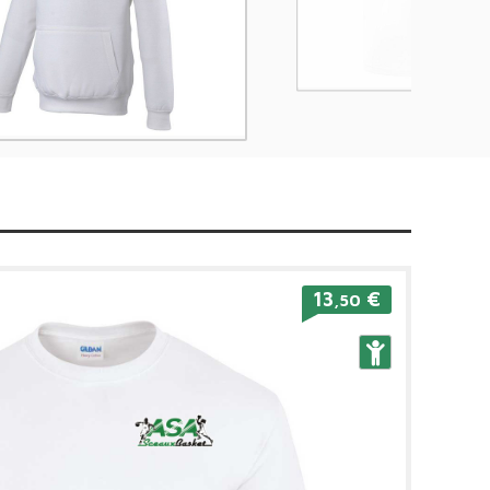
13
€
,50