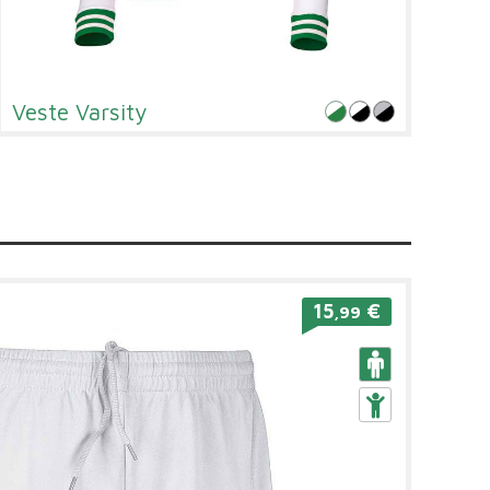
Veste Varsity
15
€
,99