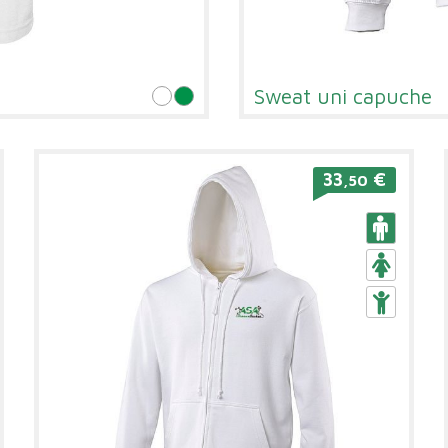
Sweat uni capuche
33
€
,50