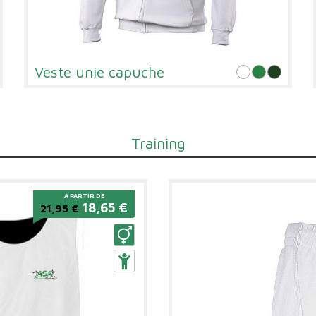
Veste unie capuche
Training
À PARTIR DE
18,65 €
21,95 €