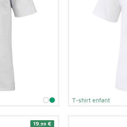
T-shirt enfant
19
€
,99