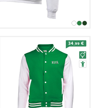
34
€
,99