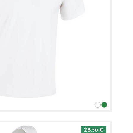
28
€
,50