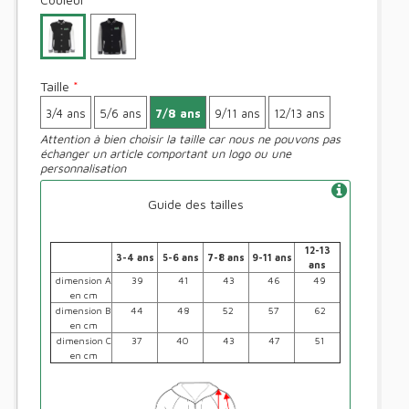
Taille
*
3/4 ans
5/6 ans
7/8 ans
9/11 ans
12/13 ans
Attention à bien choisir la taille car nous ne pouvons pas
échanger un article comportant un logo ou une
personnalisation
Guide des tailles
12-13
3-4 ans
5-6 ans
7-8 ans
9-11 ans
ans
dimension A
39
41
43
46
49
en cm
dimension B
44
48
52
57
62
en cm
dimension C
37
40
43
47
51
en cm