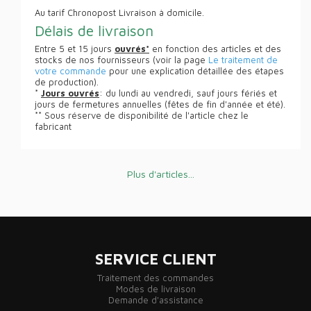
Au tarif Chronopost Livraison à domicile.
Délais de livraison
Entre 5 et 15 jours
ouvrés*
en fonction des articles et des
stocks de nos fournisseurs (voir la page
Le traitement de
votre commande
pour une explication détaillée des étapes
de production).
*
Jours ouvrés
: du lundi au vendredi, sauf jours fériés et
jours de fermetures annuelles (fêtes de fin d'année et été).
** Sous réserve de disponibilité de l'article chez le
fabricant
Plus d'articles...
SERVICE CLIENT
Traitement des commandes
Modes de livraison
Demande d'assistance