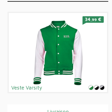
34
€
,99
Veste Varsity
Livraison