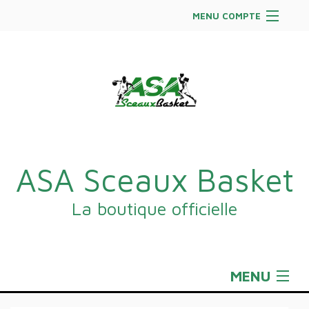
MENU COMPTE
Accueil
Site Web du club
Facebook
Se connecter
Panier (
vide
)
ASA Sceaux Basket
La boutique officielle
MENU
Sportswear