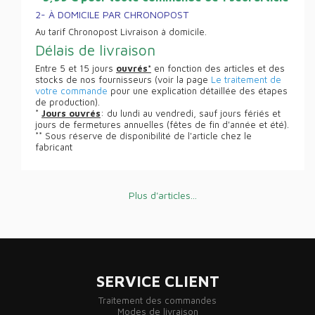
2- À DOMICILE PAR CHRONOPOST
Au tarif Chronopost Livraison à domicile.
Délais de livraison
Entre 5 et 15 jours
ouvrés*
en fonction des articles et des
stocks de nos fournisseurs (voir la page
Le traitement de
votre commande
pour une explication détaillée des étapes
de production).
*
Jours ouvrés
: du lundi au vendredi, sauf jours fériés et
jours de fermetures annuelles (fêtes de fin d'année et été).
** Sous réserve de disponibilité de l'article chez le
fabricant
Plus d'articles...
SERVICE CLIENT
Traitement des commandes
Modes de livraison