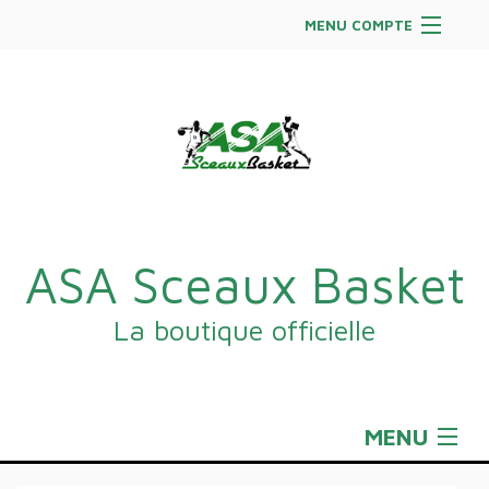
MENU COMPTE
Accueil
Site Web du club
Facebook
Se connecter
Panier (
vide
)
ASA Sceaux Basket
La boutique officielle
MENU
Sportswear