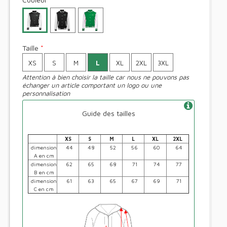
Taille
*
XS
S
M
L
XL
2XL
3XL
Attention à bien choisir la taille car nous ne pouvons pas
échanger un article comportant un logo ou une
personnalisation
Guide des tailles
XS
S
M
L
XL
2XL
dimension
44
48
52
56
60
64
A en cm
dimension
62
65
68
71
74
77
B en cm
dimension
61
63
65
67
69
71
C en cm