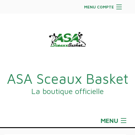
MENU COMPTE
Accueil
Site Web du club
Facebook
Se connecter
Panier (
vide
)
ASA Sceaux Basket
La boutique officielle
MENU
Sportswear