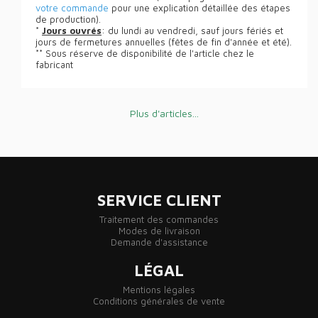
votre commande
pour une explication détaillée des étapes
de production).
*
Jours ouvrés
: du lundi au vendredi, sauf jours fériés et
jours de fermetures annuelles (fêtes de fin d'année et été).
** Sous réserve de disponibilité de l'article chez le
fabricant
Plus d'articles...
SERVICE CLIENT
Traitement des commandes
Modes de livraison
Demande d'assistance
LÉGAL
Mentions légales
Conditions générales de vente