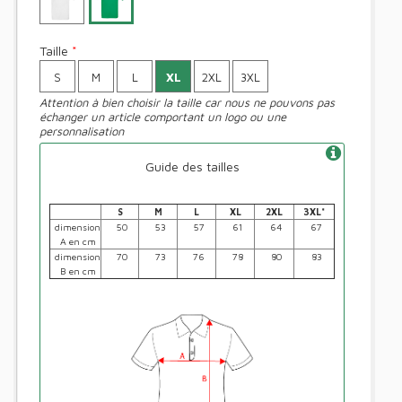
Taille
*
S
M
L
XL
2XL
3XL
Attention à bien choisir la taille car nous ne pouvons pas
échanger un article comportant un logo ou une
personnalisation
Guide des tailles
S
M
L
XL
2XL
3XL*
dimension
50
53
57
61
64
67
A en cm
dimension
70
73
76
78
80
83
B en cm