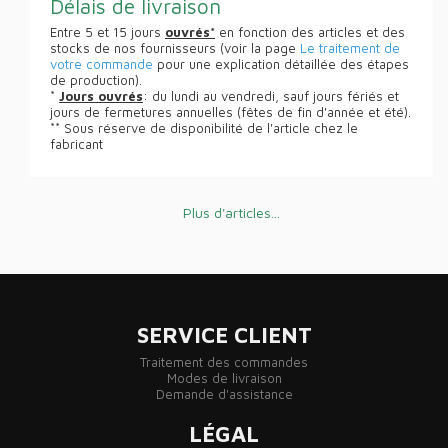
Délais de livraison
Entre 5 et 15 jours
ouvrés*
en fonction des articles et des
stocks de nos fournisseurs (voir la page
Le traitement de
votre commande
pour une explication détaillée des étapes
de production).
*
Jours ouvrés
: du lundi au vendredi, sauf jours fériés et
jours de fermetures annuelles (fêtes de fin d'année et été).
** Sous réserve de disponibilité de l'article chez le
fabricant
Plus d'articles...
SERVICE CLIENT
Traitement des commandes
Modes de livraison
Demande d'assistance
LÉGAL