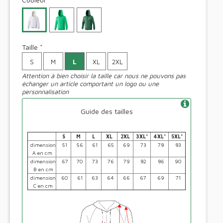
Taille
*
S
M
L
XL
2XL
Attention à bien choisir la taille car nous ne pouvons pas
échanger un article comportant un logo ou une
personnalisation
Guide des tailles
S
M
L
XL
2XL
3XL*
4XL*
5XL*
dimension
51
56
61
65
69
73
78
83
A en cm
dimension
67
70
73
76
79
82
86
90
B en cm
dimension
60
61
63
64
66
67
69
71
C en cm