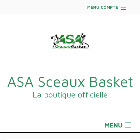
MENU COMPTE
Accueil
Site Web du club
Facebook
Se connecter
Panier (
vide
)
ASA Sceaux Basket
La boutique officielle
MENU
Sportswear