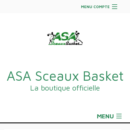
MENU COMPTE
Accueil
Site Web du club
Facebook
Se connecter
Panier (
vide
)
ASA Sceaux Basket
La boutique officielle
MENU
Sportswear