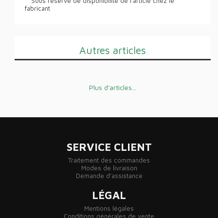
** Sous réserve de disponibilité de l'article chez le
fabricant
Autres articles
Plus d'articles...
SERVICE CLIENT
Traitement des commandes
Modes de livraison
Demande d'assistance
LÉGAL
Mentions légales
Conditions générales de vente