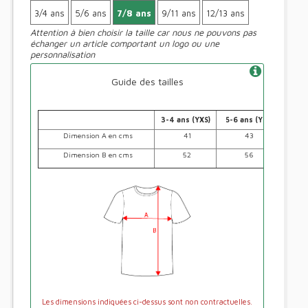
3/4 ans
5/6 ans
7/8 ans
9/11 ans
12/13 ans
Attention à bien choisir la taille car nous ne pouvons pas
échanger un article comportant un logo ou une
personnalisation
Guide des tailles
3-4 ans (YXS)
5-6 ans (YS)
7-8 a
Dimension A en cms
41
43
Dimension B en cms
52
56
Les dimensions indiquées ci-dessus sont non contractuelles.