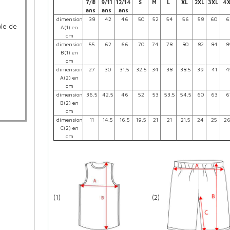
7/8
9/11
12/14
S
M
L
XL
2XL
3XL
4X
ans
ans
ans
dimension
38
42
46
50
52
54
56
58
60
6
le de
A(1) en
cm
dimension
55
62
66
70
74
78
80
82
84
8
B(1) en
cm
dimension
27
30
31.5
32.5
34
38
38.5
39
41
4
A(2) en
cm
dimension
36.5
42.5
46
52
53
53.5
54.5
60
63
6
B(2) en
cm
dimension
11
14.5
16.5
19.5
21
21
21.5
24
25
26
C(2) en
cm
(1)
(2)