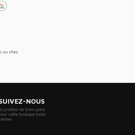
ub ou chez
SUIVEZ-NOUS
et profitez de bons plans
pour cette boutique toute
l'année