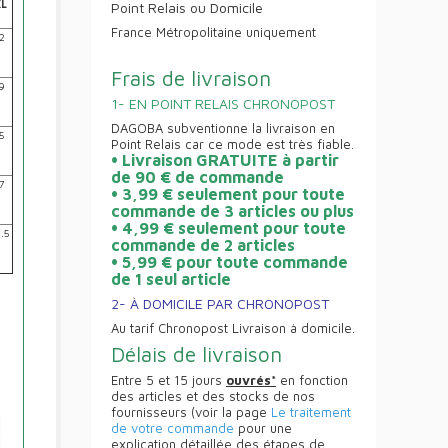
L
Point Relais ou Domicile
France Métropolitaine uniquement
2
Frais de livraison
9
1- EN POINT RELAIS CHRONOPOST
DAGOBA subventionne la livraison en
5
Point Relais car ce mode est très fiable.
• Livraison GRATUITE à partir
de 90 € de commande
7
• 3,99 € seulement pour toute
commande de 3 articles ou plus
• 4,99 € seulement pour toute
.5
commande de 2 articles
• 5,99 € pour toute commande
de 1 seul article
2- À DOMICILE PAR CHRONOPOST
Au tarif Chronopost Livraison à domicile.
Délais de livraison
Entre 5 et 15 jours
ouvrés*
en fonction
des articles et des stocks de nos
fournisseurs (voir la page
Le traitement
de votre commande
pour une
explication détaillée des étapes de